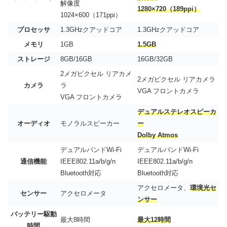
解像度
1280×720（189ppi）
1024×600（171ppi）
プロセッサ
1.3GHzクアッドコア
1.3GHzクアッドコア
メモリ
1GB
1.5GB
ストレージ
8GB/16GB
16GB/32GB
2メガピクセル リアカメ
2メガピクセル リアカメラ
カメラ
ラ
VGA フロントカメラ
VGA フロントカメラ
デュアルステレオスピーカ
オーディオ
モノラルスピーカー
ー
Dolby Atmos
デュアルバンドWi-Fi
デュアルバンドWi-Fi
通信機能
IEEE802.11a/b/g/n
IEEE802.11a/b/g/n
Bluetooth対応
Bluetooth対応
アクセロメータ、
環境光セ
センサー
アクセロメータ
ンサー
バッテリー駆動
最大8時間
最大12時間
時間